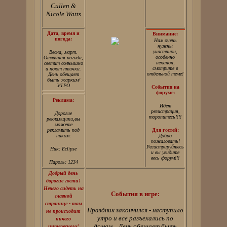
Cullen &
Nicole Watts
Дата, время и
Внимание:
погода:
Нам очень
нужны
участники,
Весна, март.
особенно
Отличная погода,
неканон,
светит солнышко
смотрите в
и поют птички.
отдельной теме!
День обещает
быть жарким/
УТРО
События на
форуме:
Реклама:
Идет
регистрация,
Дорогие
торопитесь!!!!
рекламщики,вы
можете
рекламить под
Для гостей:
ником:
Добро
пожаловать!
Регистрируйтесь
Ник: Eclipse
и вы увидите
весь форум!!!
Пароль: 1234
Добрый день
дорогие гости!
Нечего сидеть на
События в игре:
главной
странице - там
Праздник закончился - наступило
не происходит
утро и все разъехались по
ничего
домам... День обещает быть
интересного!