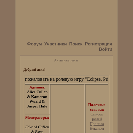
Форум
Участники
Поиск
Регистрация
Войти
Активные темы
Добрый день!
Добро пожаловать на ролевую игру "Eclipse. Pride and Prejud
Админы:
Alice Cullen
& Kameron
Wuald &
Полезные
Jasper Hale
ссылки:
Список
Модераторы:
ролей
Правила
Edvard Cullen
Неканон
& Esme