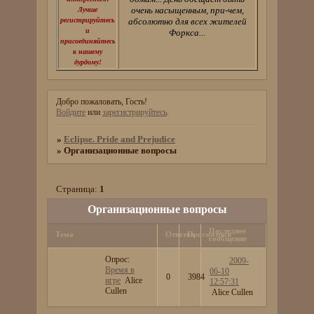
очень насыщенным, при-чем,
Лучше
регистрируйтесь
абсолютно для всех жителей
и
Форкса...
присоединяйтесь
к нашему
дурдому!
Добро пожаловать, Гость!
Войдите
или
зарегистрируйтесь
.
»
Eclipse. Pride and Prejudice
»
Организационные вопросы
Страница:
1
Организационные вопросы
Последнее
Тема
Ответов
Просмотров
сообщение
Опрос:
2009-
Время в
06-10
0
3984
игре
Alice
12:57:31
Cullen
Alice Cullen