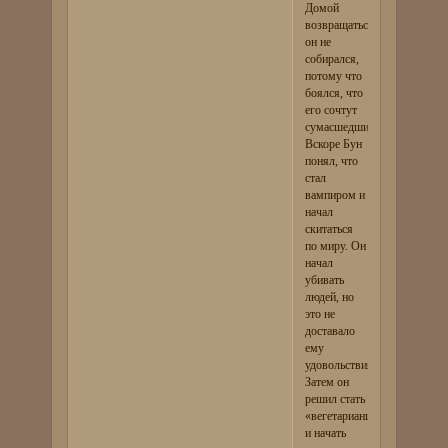
Домой
возвращаться
он не
собирался,
потому что
боялся, что
его сочтут
сумасшедшим.
Вскоре Бун
понял, что
стал
вампиром и
начал
скитаться
по миру. Он
начал
убивать
людей, но
это не
доставало
ему
удовольствия.
Затем он
решил стать
«вегетарианцем»
и начать