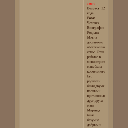
занят
Возраст:
32
года
Раса:
Человек
Биография:
Родился
Мэтт в
достаточно
обеспеченной
семье. Отец
работал в
министерстве,
мать была
косметологом.
Его
родители
были двумя
полными
противоположностями
друг друга -
мать
Миранда
была
безумно
добрым и