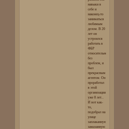
навыки в
себе и
наконец-то
заниматься
любимым
делом. В 20
лет он
устроился
работать в
ФБР
относительно
без
проблем, и
был
прекрасным
агентом. Он
проработал
в этой
организации
уже 8 лет...
И вот как-
то,
подобрал на
улице
заплаканную,
замазанную