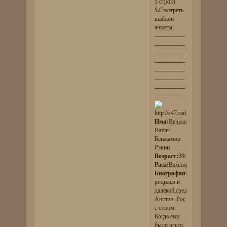
5 строк)
5.
Смотреть
шаблон
анкеты.
---------------
---------------
---------------
---------------
---------------
---------------
---------------
--------------
Имя:
Benjamin
Ravin/
Бенжамин
Рэвин
Возраст:
20/100
Раса:
Вампир
Биография:
Бенжамин
родился в
далёкой,средневековой
Англии. Рос
с отцом.
Когда ему
было всего