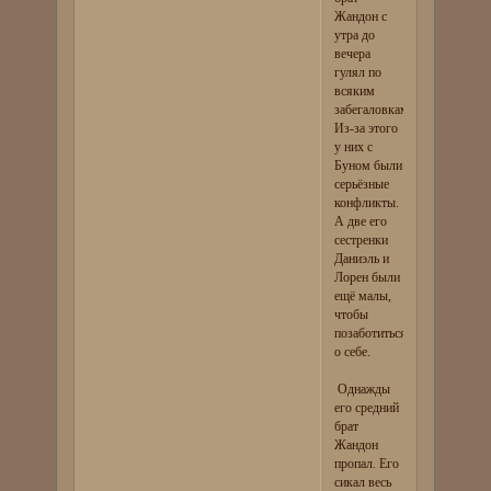
Жандон с
утра до
вечера
гулял по
всяким
забегаловкам.
Из-за этого
у них с
Буном были
серьёзные
конфликты.
А две его
сестренки
Даниэль и
Лорен были
ещё малы,
чтобы
позаботиться
о себе.
Однажды
его средний
брат
Жандон
пропал. Его
сикал весь