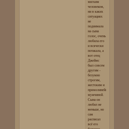
мягким
человеком,
ни в каких
ситуациях
не
поднимала
на сына
голос, очень
любила его
и всячески
потакала, а
вот отец
Джеймс
был совсем
другим -
безумно
строгим,
жестоким и
прямолинейным
мужчиной.
Сына он
любил не
меньше, но
сам
расписал
всё его
будущее