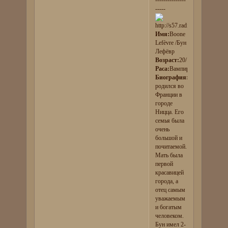
-----
Имя:
Boone
Lefèvre /Бун
Лефёвр
Возраст:
20/100
Раса:
Вампир
Биография:
Он
родился во
Франции в
городе
Ницца. Его
семья была
очень
большой и
почитаемой.
Мать была
первой
красавицей
города, а
отец самым
уважаемым
и богатым
человеком.
Бун имел 2-