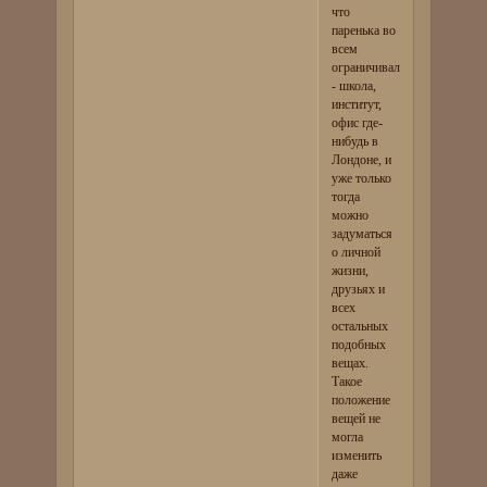
что
паренька во
всем
ограничивали
- школа,
институт,
офис где-
нибудь в
Лондоне, и
уже только
тогда
можно
задуматься
о личной
жизни,
друзьях и
всех
остальных
подобных
вещах.
Такое
положение
вещей не
могла
изменить
даже