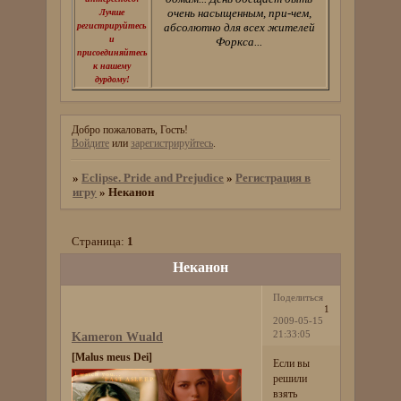
очень насыщенным, при-чем,
Лучше
регистрируйтесь
абсолютно для всех жителей
и
Форкса...
присоединяйтесь
к нашему
дурдому!
Добро пожаловать, Гость!
Войдите
или
зарегистрируйтесь
.
»
Eclipse. Pride and Prejudice
»
Регистрация в
игру
»
Неканон
Страница:
1
Неканон
Поделиться
1
2009-05-15
21:33:05
Kameron Wuald
[Malus meus Dei]
Если вы
решили
взять