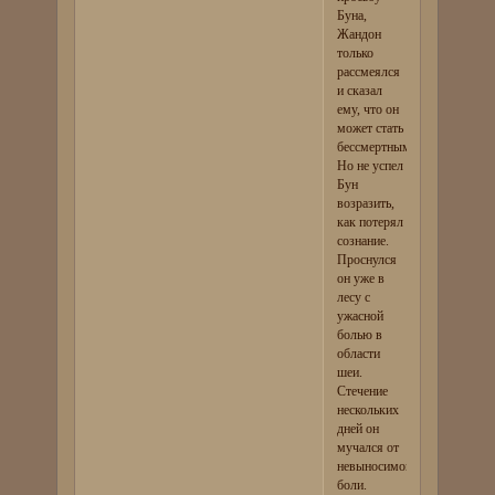
Буна,
Жандон
только
рассмеялся
и сказал
ему, что он
может стать
бессмертным.
Но не успел
Бун
возразить,
как потерял
сознание.
Проснулся
он уже в
лесу с
ужасной
болью в
области
шеи.
Стечение
нескольких
дней он
мучался от
невыносимой
боли.