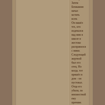
Затем
Бенжамин
начал
мстить
всем.
Он нашёл
тех, кто
издевался
над ним в
школе и
жестоко
расправился
с ними.
Следующей
жертвой
был его
отец. Но
когда, тот
пришёл в
дом - он
пустовал.
Отца его
убили, по
неизвестной
ему
причине.