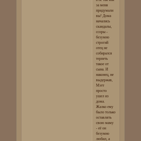
за меня
придумали
вы! Дома
начались
скандалы,
ссоры -
безумно
строгий
отец не
собирался
терпеть
такое от
сына. И
наконец, не
выдержав,
Мэтт
просто
ушел из
дома.
Жалко ему
было только
оставлять
свою маму
- её он
безумно
любил, а