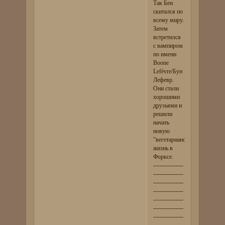
Так Бен
скитался по
всему миру.
Затем
встретился
с вампиром
по имени
Boone
Lefèvre/Бун
Лефевр.
Они стали
хорошими
друзьями и
решили
начать
новую
"вегетарианскую"
жизнь в
Форксе.
---------------
---------------
---------------
---------------
---------------
---------------
---------------
---------------