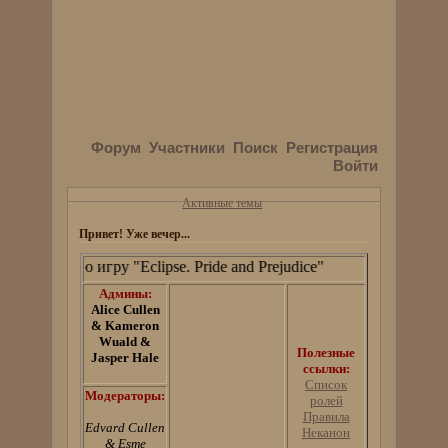
Форум
Участники
Поиск
Регистрация
Войти
Активные темы
Привет! Уже вечер...
ю игру "Eclipse. Pride and Prejudice"
Админы:
Alice Cullen
& Kameron
Wuald &
Полезные
Jasper Hale
ссылки:
Список
Модераторы:
ролей
Правила
Edvard Cullen
Неканон
& Esme