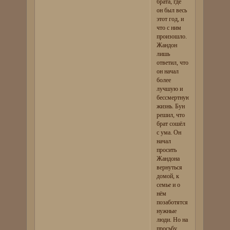
брата, где
он был весь
этот год, и
что с ним
произошло.
Жандон
лишь
ответил, что
он начал
более
лучшую и
бессмертную
жизнь. Бун
решил, что
брат сошёл
с ума. Он
начал
просить
Жандона
вернуться
домой, к
семье и о
нём
позаботятся
нужные
люди. Но на
просьбу