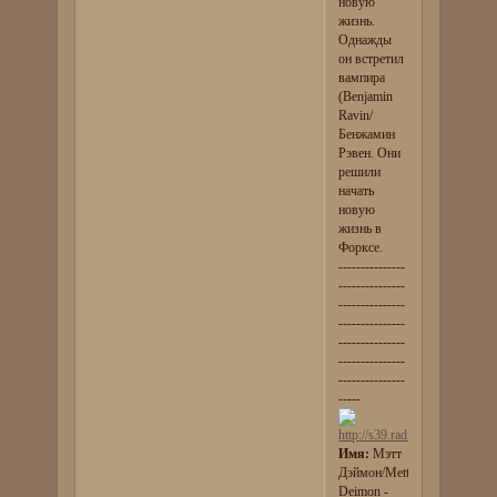
новую
жизнь.
Однажды
он встретил
вампира
(Benjamin
Ravin/
Бенжамин
Рэвен. Они
решили
начать
новую
жизнь в
Форксе.
---------------
---------------
---------------
---------------
---------------
---------------
---------------
-----
Имя:
Мэтт
Дэймон/Mett
Deimon -