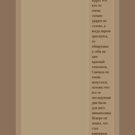
Вдруг его
кто-то
очень
сильно
ударил по
голове, а
когда парень
проснулся,
то
обнаружил
у себя на
шее
красный
отпечаток.
Сначала он
очень
испугался,
потому-что
все те
последующие
дни были
для него
невыносимы.
Вскоре он
понял, что
стал
вампиром.