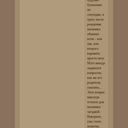
буквально
по
секундам, и
сразу после
рождения
мальчика
объявил
всем - или
так, или
второго
варианта
просто нету.
Мэтт иногда
задавался
вопросом,
как же его
родители
сошлись...
Этот вопрос
навсегда
остался для
мальчика
загадкой.
Наверное,
уже стало
понятно,