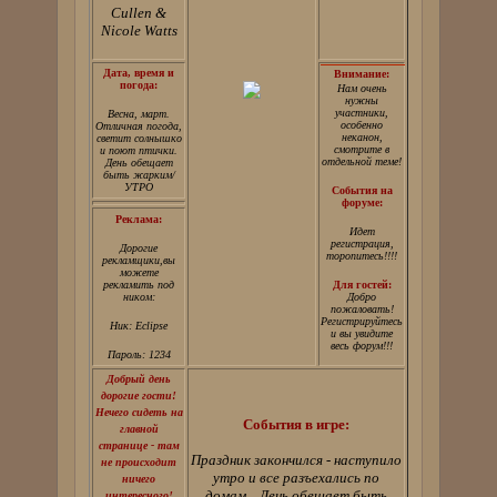
Cullen &
Nicole Watts
Дата, время и
Внимание:
погода:
Нам очень
нужны
участники,
Весна, март.
особенно
Отличная погода,
неканон,
светит солнышко
смотрите в
и поют птички.
отдельной теме!
День обещает
быть жарким/
УТРО
События на
форуме:
Реклама:
Идет
регистрация,
Дорогие
торопитесь!!!!
рекламщики,вы
можете
рекламить под
Для гостей:
ником:
Добро
пожаловать!
Регистрируйтесь
Ник: Eclipse
и вы увидите
весь форум!!!
Пароль: 1234
Добрый день
дорогие гости!
Нечего сидеть на
События в игре:
главной
странице - там
Праздник закончился - наступило
не происходит
утро и все разъехались по
ничего
домам... День обещает быть
интересного!