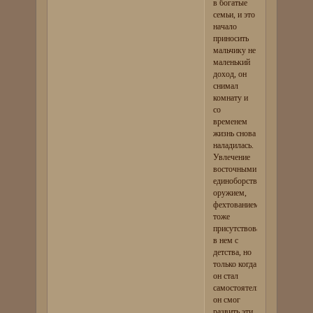
в богатые
семьи, и это
начало
приносить
мальчику не
маленький
доход, он
снимал
комнату и
со
временем
жизнь снова
наладилась.
Увлечение
восточными
единоборствами,
оружием,
фехтованием
тоже
присутствовало
в нем с
детства, но
только когда
он стал
самостоятельным,
он смог
развить эти