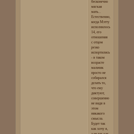
бесконечно
мягкая
мать...
Естественно,
когда Мэтту
исполнилось
14, его
отношения
с отцом
резко
испортились
- в таком
возрасте
мальчик
просто не
собирался
делать то,
что ему
диктуют,
совершенно
не видя в
этом
никакого
смысла.
Будет так
как хочу я,
а не так как