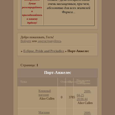
очень насыщенным, при-чем,
Лучше
регистрируйтесь
абсолютно для всех жителей
и
Форкса...
присоединяйтесь
к нашему
дурдому!
Добро пожаловать, Гость!
Войдите
или
зарегистрируйтесь
.
»
Eclipse. Pride and Prejudice
»
Порт-Анжелес
Страница:
1
Порт-Анжелес
Последнее
Тема
Ответов
Просмотров
сообщение
Книжный
2009-
магазин
04-25
0
3785
Alice Cullen
20:06:44
Alice Cullen
Магазин
2009-