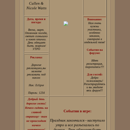
Cullen &
Nicole Watts
Дата, время и
Внимание:
погода:
Нам очень
нужны
участники,
Весна, март.
особенно
Отличная погода,
неканон,
светит солнышко
смотрите в
и поют птички.
отдельной теме!
День обещает
быть жарким/
УТРО
События на
форуме:
Реклама:
Идет
регистрация,
Дорогие
торопитесь!!!!
рекламщики,вы
можете
рекламить под
Для гостей:
ником:
Добро
пожаловать!
Регистрируйтесь
Ник: Eclipse
и вы увидите
весь форум!!!
Пароль: 1234
Добрый день
дорогие гости!
Нечего сидеть на
События в игре:
главной
странице - там
Праздник закончился - наступило
не происходит
утро и все разъехались по
ничего
домам... День обещает быть
интересного!