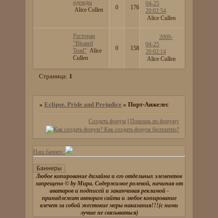
одежды
04-25
0
176
Alice Cullen
20:02:54
Alice Cullen
Ресторан
2009-
"Bloated
04-25
0
158
Toad"
Alice
20:02:14
Cullen
Alice Cullen
Страница:
1
»
Eclipse. Pride and Prejudice
»
Порт-Анжелес
Создать форум
|
Помощь по форуму
Наш баннер:
Любое копирование дизайна и его отдельных элементов
запрещено © by Мира. Содержимое ролевой, начиная от
аватаров и подписей и заканчивая рекламой -
принадлежат авторам сайта и любое копирование
влечет за собой жестокие меры наказания!!!(с нами
лучше не связываться)