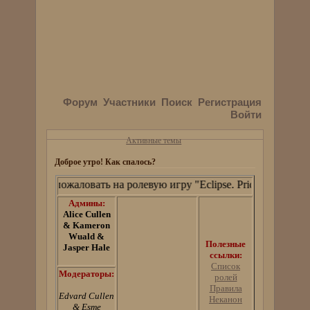
Форум
Участники
Поиск
Регистрация
Войти
Активные темы
Доброе утро! Как спалось?
Добро пожаловать на ролевую игру "Eclipse. Pride and Prejudi
Админы:
Alice Cullen
& Kameron
Wuald &
Полезные
Jasper Hale
ссылки:
Список
Модераторы:
ролей
Правила
Edvard Cullen
Неканон
& Esme