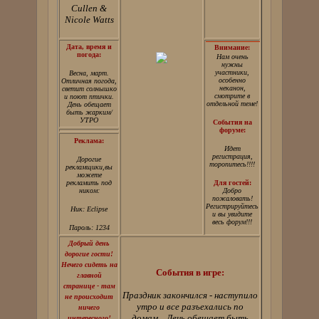
Cullen &
Nicole Watts
Дата, время и
Внимание:
погода:
Нам очень
нужны
участники,
Весна, март.
особенно
Отличная погода,
неканон,
светит солнышко
смотрите в
и поют птички.
отдельной теме!
День обещает
быть жарким/
УТРО
События на
форуме:
Реклама:
Идет
регистрация,
Дорогие
торопитесь!!!!
рекламщики,вы
можете
рекламить под
Для гостей:
ником:
Добро
пожаловать!
Регистрируйтесь
Ник: Eclipse
и вы увидите
весь форум!!!
Пароль: 1234
Добрый день
дорогие гости!
Нечего сидеть на
События в игре:
главной
странице - там
Праздник закончился - наступило
не происходит
утро и все разъехались по
ничего
домам... День обещает быть
интересного!