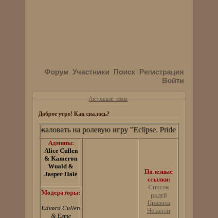
Форум
Участники
Поиск
Регистрация
Войти
Активные темы
Доброе утро! Как спалось?
Добро пожаловать на ролевую игру "Eclipse. Pride and Prejudice
Админы:
Alice Cullen
& Kameron
Wuald &
Полезные
Jasper Hale
ссылки:
Список
Модераторы:
ролей
Правила
Edvard Cullen
Неканон
& Esme