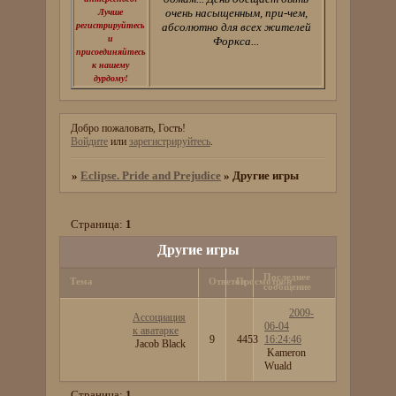
очень насыщенным, при-чем,
Лучше
регистрируйтесь
абсолютно для всех жителей
и
Форкса...
присоединяйтесь
к нашему
дурдому!
Добро пожаловать, Гость!
Войдите
или
зарегистрируйтесь
.
»
Eclipse. Pride and Prejudice
»
Другие игры
Страница:
1
Другие игры
Последнее
Тема
Ответов
Просмотров
сообщение
2009-
Ассоциация
06-04
к аватарке
9
4453
16:24:46
Jacob Black
Kameron
Wuald
Страница:
1