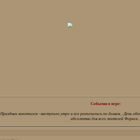
События в игре:
Праздник закончился - наступило утро и все разъехались по домам... День о
абсолютно для всех жителей Форкса..