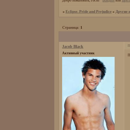
Добро пожаловать, Гость!
Войдите
или
зарег
»
Eclipse. Pride and Prejudice
»
Другие 
Страница:
1
П
Jacob Black
Активный участник
П