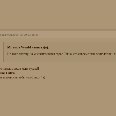
оделиться
2009-05-29 23:16:59
Miranda Wuald написал(а):
Не знаю почему, но мне вспомнился город Токио, его современные технологии и
то намек... увези меня туда хД
sme Cullen
 ты почистил зубы перед сном? х)