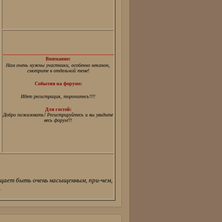
Внимание:
Нам очень нужны участники, особенно неканон,
смотрите в отдельной теме!
События на форуме:
Идет регистрация, торопитесь!!!!
Для гостей:
Добро пожаловать! Регистрируйтесь и вы увидите
весь форум!!!
бещает быть очень насыщенным, при-чем,
.