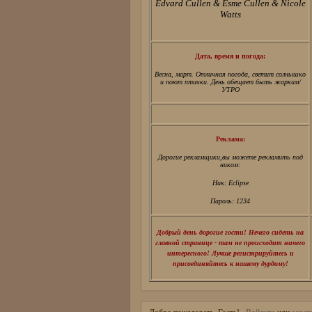
Edvard Cullen & Esme Cullen & Nicole
Watts
Дата, время и погода:
Весна, март. Отличная погода, светит солнышко
и поют птички. День обещает быть жарким/
УТРО
Реклама:
Дорогие рекламщики,вы можете рекламить под
ником:
Ник: Eclipse
Пароль: 1234
Добрый день дорогие гости! Нечего сидеть на
главной странице - там не происходит ничего
интересного! Лучше регистрируйтесь и
присоединяйтесь к нашему дурдому!