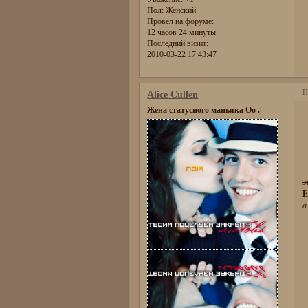
Пол:
Женский
Провел на форуме:
12 часов 24 минуты
Последний визит:
2010-03-22 17:43:47
П
Alice Cullen
Жена статусного маньяка Оо .|
э
E
а