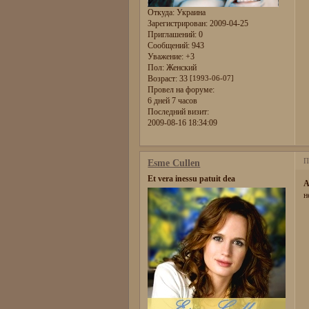
Откуда:
Украина
Зарегистрирован
: 2009-04-25
Приглашений:
0
Сообщений:
943
Уважение:
+3
Пол:
Женский
Возраст:
33
[1993-06-07]
Провел на форуме:
6 дней 7 часов
Последний визит:
2009-08-16 18:34:09
П
Esme Cullen
Et vera inessu patuit dea
A
н