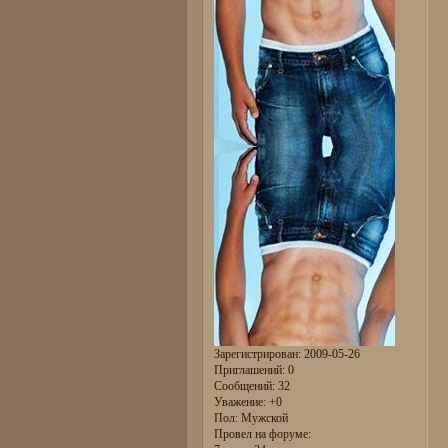
Зарегистрирован
: 2009-05-26
Приглашений:
0
Сообщений:
32
Уважение:
+0
Пол:
Мужской
Провел на форуме: