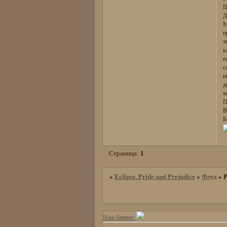
П
Д
М
п
т
к
е
с
п
д
м
П
В
Б
Страница:
1
»
Eclipse. Pride and Prejudice
»
Флуд
»
Р
Наш баннер: