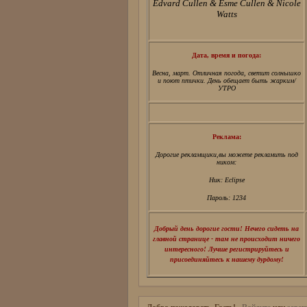
Edvard Cullen & Esme Cullen & Nicole
Watts
Дата, время и погода:
Весна, март. Отличная погода, светит солнышко
и поют птички. День обещает быть жарким/
УТРО
Реклама:
Дорогие рекламщики,вы можете рекламить под
ником:
Ник: Eclipse
Пароль: 1234
Добрый день дорогие гости! Нечего сидеть на
главной странице - там не происходит ничего
интересного! Лучше регистрируйтесь и
присоединяйтесь к нашему дурдому!