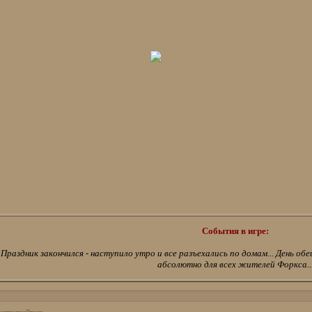
События в игре:
Праздник закончился - наступило утро и все разъехались по домам... День о
абсолютно для всех жителей Форкса..