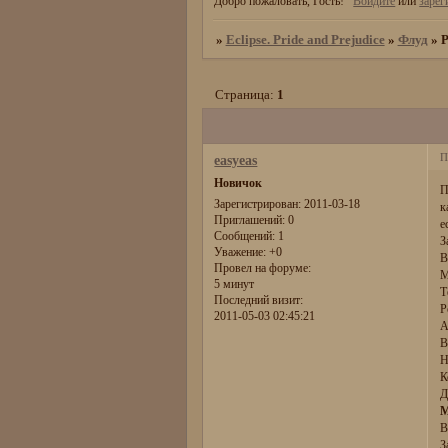
Добро пожаловать, Гость!
Войдите
или
зарег
»
Eclipse. Pride and Prejudice
»
Флуд
»
Р
Страница:
1
П
easyeas
Новичок
П
Зарегистрирован
: 2011-03-18
к
Приглашений:
0
е
Сообщений:
1
З
Уважение:
+0
В
Провел на форуме:
М
5 минут
Т
Последний визит:
Р
2011-05-03 02:45:21
А
В
Н
К
Д
М
В
З