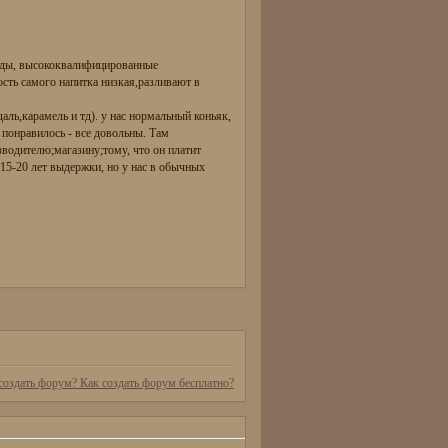
воды, высококвалифицированные
ость самого напитка низкая,разливают в
аль,карамель и тд). у нас нормальный коньяк,
 понравилось - все довольны. Там
зводителю;магазину;тому, что он платит
 15-20 лет выдержки, но у нас в обычных