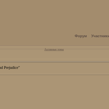
Форум
Участник
Активные темы
rejudice"