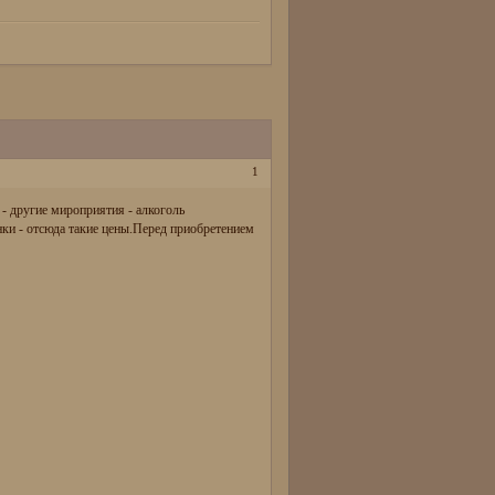
1
 - другие мироприятия - алкоголь
енки - отсюда такие цены.Перед приобретением