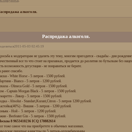
истрируйтесь
.
аспродажа алкоголя.
Распродажа алкоголя.
оделиться
2011-05-03 02:45:19
росьба к модераторам не удалять эту тему, многим пригодится - свадьбы - дни рождение
ачественный все то что стоит на прилавках, продается до разлития по бутылкам без нац
сть возможность дегустации - не понравиться не берите.
а ранее спасибо.
иски - White Horse - 5 литров - 1500 рублей.
артини - Bianco - 5 литров - 1200 рублей.
екила - Olmeca Gold - 5 литров - 1500 рублей.
ом - Captain Morgan Black - 5 литров - 1500 рублей.
маретто - Ликер - 5 литров - 1500 рублей.
одка - Absolut - Standart,Kurant,Citron - 5 литров 1200 рублей.
астойка(40%) - Вишня - 5 литров - 1200 рублей.
оньяк - Ной - 5 литров - 1200 рублей.
жин - Beefeater Gin - 5 литров - 1500 рублей.
осква 8 9653410236 ICQ 170882614
се тоже самое что вы приобретете в обычных магазинах.
аводские пищевые канистры по 5 литров-опломбированы.