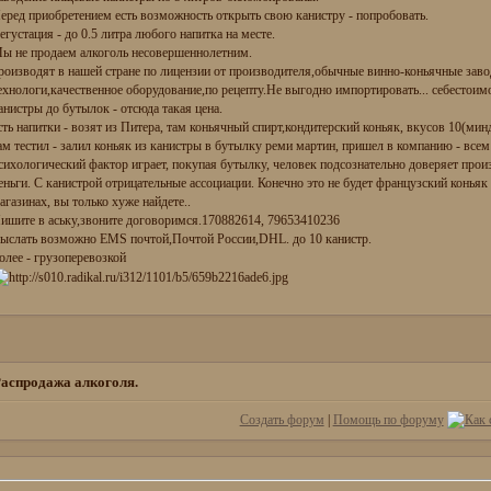
еред приобретением есть возможность открыть свою канистру - попробoвать.
егустация - до 0.5 литра любого напитка на месте.
ы не продаем алкоголь несовершеннолетним.
роизводят в нашей стране по лицензии от производителя,обычные винно-коньячные за
ехнологи,качественное оборудование,по рецепту.Не выгодно импортировать... себестоим
анистры до бутылок - отсюда такая цена.
сть напитки - возят из Питера, там коньячный спирт,кондитерский коньяк, вкусов 10(минд
ам тестил - залил коньяк из канистры в бутылку реми мартин, пришел в компанию - всем
сихологический фактор играет, покупая бутылку, человек подсознательно доверяет прои
еньги. С канистрой отрицательные ассоциации. Конечно это не будет французский коньяк
агазинах, вы только хуже найдете..
ишите в аську,звоните договоримся.170882614, 79653410236
ыслать возможно EMS почтой,Почтой России,DHL. до 10 канистр.
олее - грузоперевозкой
аспродажа алкоголя.
Создать форум
|
Помощь по форуму