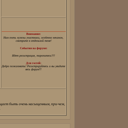
Внимание:
Нам очень нужны участники, особенно неканон,
смотрите в отдельной теме!
События на форуме:
Идет регистрация, торопитесь!!!!
Для гостей:
Добро пожаловать! Регистрируйтесь и вы увидите
весь форум!!!
бещает быть очень насыщенным, при-чем,
.