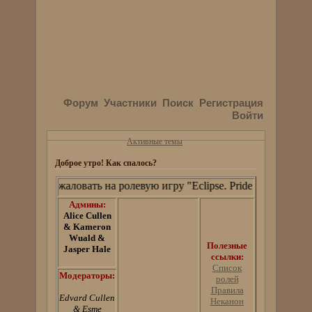
Форум
Участники
Поиск
Регистрация
Войти
Активные темы
Доброе утро! Как спалось?
Добро пожаловать на ролевую игру "Eclipse. Pride and Prejudice"
Админы:
Alice Cullen
& Kameron
Wuald &
Полезные
Jasper Hale
ссылки:
Список
Модераторы:
ролей
Правила
Edvard Cullen
Неканон
& Esme