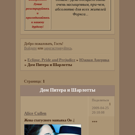
очень насыщенным, при-чем,
Лучше
регистрируйтесь
абсолютно для всех жителей
и
Форкса...
присоединяйтесь
к нашему
дурдому!
Добро пожаловать, Гость!
Войдите
или
зарегистрируйтесь
.
»
Eclipse. Pride and Prejudice
»
Южная Америка
»
Дом Питера и Шарлотты
Страница:
1
Дом Питера и Шарлотты
Поделиться
1
2009-04-25
20:18:08
Alice Cullen
Жена статусного маньяка Оо .|
***