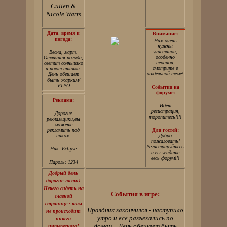
Cullen &
Nicole Watts
Дата, время и
Внимание:
погода:
Нам очень
нужны
участники,
Весна, март.
особенно
Отличная погода,
неканон,
светит солнышко
смотрите в
и поют птички.
отдельной теме!
День обещает
быть жарким/
УТРО
События на
форуме:
Реклама:
Идет
регистрация,
Дорогие
торопитесь!!!!
рекламщики,вы
можете
рекламить под
Для гостей:
ником:
Добро
пожаловать!
Регистрируйтесь
Ник: Eclipse
и вы увидите
весь форум!!!
Пароль: 1234
Добрый день
дорогие гости!
Нечего сидеть на
События в игре:
главной
странице - там
Праздник закончился - наступило
не происходит
утро и все разъехались по
ничего
домам... День обещает быть
интересного!